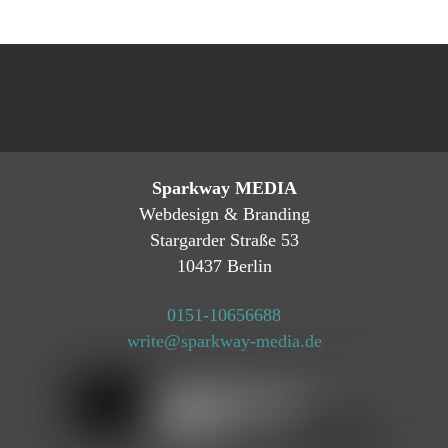
Sparkway MEDIA
Webdesign & Branding
Stargarder Straße 53
10437 Berlin
0151-10656688
write@sparkway-media.de